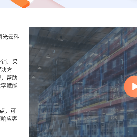
司光云科
分销、采
解决方
理，帮助
数字赋能
网点，可
速响应客